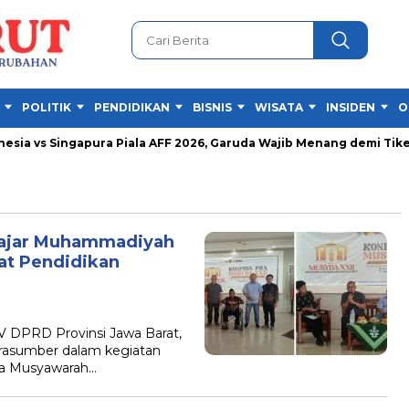
POLITIK
PENDIDIKAN
BISNIS
WISATA
INSIDEN
O
a vs Singapura Piala AFF 2026, Garuda Wajib Menang demi Tiket S
lajar Muhammadiyah
wat Pendidikan
 DPRD Provinsi Jawa Barat,
narasumber dalam kegiatan
ra Musyawarah…