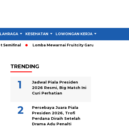
LAHRAGA
KESEHATAN
LOWONGAN KERJA
TIPS DAN TRIK
emifinal
Lomba Mewarnai Fruitcity Garut Dibuka, Anak Dapat 
TRENDING
Jadwal Piala Presiden
2026 Resmi, Big Match Ini
Curi Perhatian
Persebaya Juara Piala
Presiden 2026, Trofi
Perdana Diraih Setelah
Drama Adu Penalti