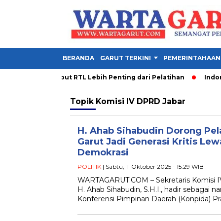
BERANDA
GARUT TERKINI
PEMERINTAHAAN
 PDM Garut Sebut RTL Lebih Penting dari Pelatihan
Indonesi
Topik
Komisi IV DPRD Jabar
H. Ahab Sihabudin Dorong Pe
Garut Jadi Generasi Kritis Le
Demokrasi
POLITIK
| Sabtu, 11 Oktober 2025 - 15:29 WIB
WARTAGARUT.COM – Sekretaris Komisi IV
H. Ahab Sihabudin, S.H.I., hadir sebagai 
Konferensi Pimpinan Daerah (Konpida) P