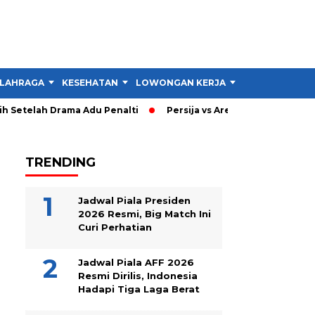
LAHRAGA
KESEHATAN
LOWONGAN KERJA
TIPS DAN TRIK
 Setelah Drama Adu Penalti
Persija vs Arema: Persija Menang 
TRENDING
Jadwal Piala Presiden
2026 Resmi, Big Match Ini
Curi Perhatian
Jadwal Piala AFF 2026
Resmi Dirilis, Indonesia
Hadapi Tiga Laga Berat