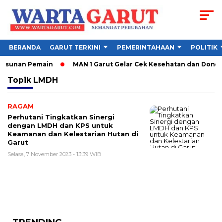
BERANDA
GARUT TERKINI
PEMERINTAHAAN
POLITIK
Susunan Pemain
MAN 1 Garut Gelar Cek Kesehatan dan Donor Da
Topik
LMDH
RAGAM
Perhutani Tingkatkan Sinergi
dengan LMDH dan KPS untuk
Keamanan dan Kelestarian Hutan di
Garut
Selasa, 7 November 2023 - 13:39 WIB