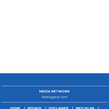
MEDIA NETWORK
Wartagarut.com
HOME
REDAKSI
DISCLAIMER
INFO IKLAN