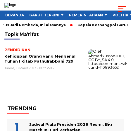
BERANDA
GARUT TERKINI
PEMERINTAHAAN
POLITIK
rus Jadi Pembeda, Ini Alasannya
Kepala Kesbangpol Garut So
Topik
Ma’rifat
PENDIDIKAN
Kehidupan Orang yang Mengenal
Tuhan I Kitab Fathulrabbani 729
Jumat, 10 Maret 2023 - 19:37 WIB
TRENDING
Jadwal Piala Presiden 2026 Resmi, Big
Match Ini Curi Perhatian