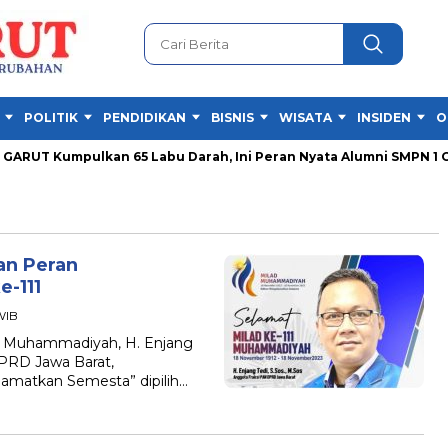
POLITIK
PENDIDIKAN
BISNIS
WISATA
INSIDEN
O
RUT Kumpulkan 65 Labu Darah, Ini Peran Nyata Alumni SMPN 1 Gar
an Peran
-111
WIB
 Muhammadiyah, H. Enjang
DPRD Jawa Barat,
amatkan Semesta” dipilih…