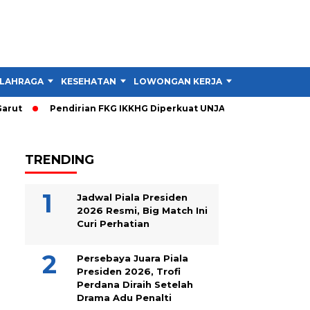
LAHRAGA
KESEHATAN
LOWONGAN KERJA
TIPS DAN TRIK
ut
Pendirian FKG IKKHG Diperkuat UNJANI, Ini Langkah Berik
TRENDING
Jadwal Piala Presiden
2026 Resmi, Big Match Ini
Curi Perhatian
Persebaya Juara Piala
Presiden 2026, Trofi
Perdana Diraih Setelah
Drama Adu Penalti