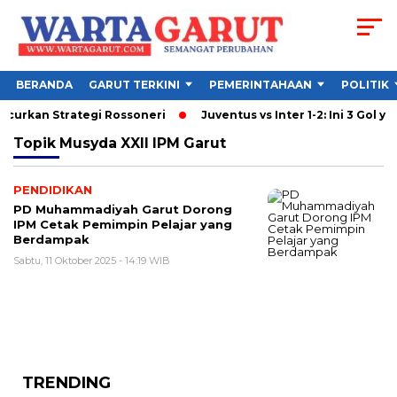
BERANDA
GARUT TERKINI
PEMERINTAHAAN
POLITIK
ancurkan Strategi Rossoneri
Juventus vs Inter 1-2: Ini 3 Gol ya
Topik
Musyda XXII IPM Garut
PENDIDIKAN
PD Muhammadiyah Garut Dorong
IPM Cetak Pemimpin Pelajar yang
Berdampak
Sabtu, 11 Oktober 2025 - 14:19 WIB
TRENDING