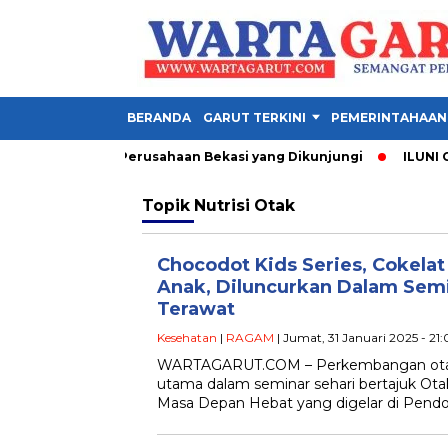
BERANDA
GARUT TERKINI
PEMERINTAHAAN
 1 Garut, Ini 3 Perusahaan Bekasi yang Dikunjungi
ILUNI ONE
Topik
Nutrisi Otak
Chocodot Kids Series, Cokelat
Anak, Diluncurkan Dalam Sem
Terawat
Kesehatan
|
RAGAM
| Jumat, 31 Januari 2025 - 21
WARTAGARUT.COM – Perkembangan otak 
utama dalam seminar sehari bertajuk Ota
Masa Depan Hebat yang digelar di Pend