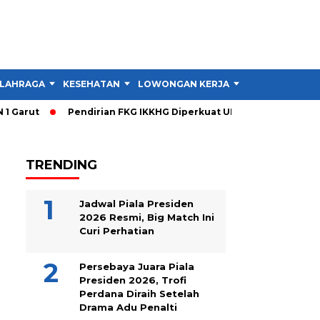
LAHRAGA
KESEHATAN
LOWONGAN KERJA
TIPS DAN TRIK
Garut
Pendirian FKG IKKHG Diperkuat UNJANI, Ini Langkah Be
TRENDING
Jadwal Piala Presiden
2026 Resmi, Big Match Ini
Curi Perhatian
Persebaya Juara Piala
Presiden 2026, Trofi
Perdana Diraih Setelah
Drama Adu Penalti