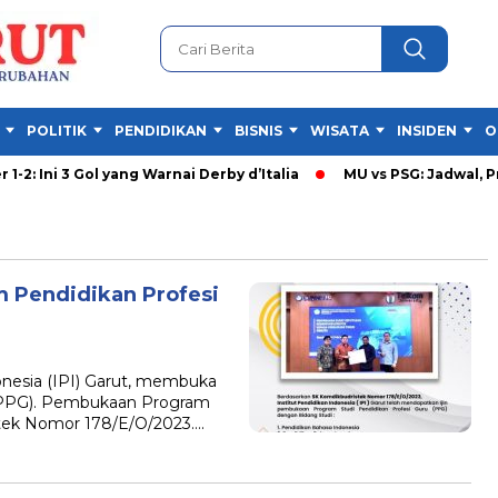
POLITIK
PENDIDIKAN
BISNIS
WISATA
INSIDEN
O
2: Ini 3 Gol yang Warnai Derby d’Italia
MU vs PSG: Jadwal, Pre
m Pendidikan Profesi
nesia (IPI) Garut, membuka
 (PPG). Pembukaan Program
stek Nomor 178/E/O/2023….