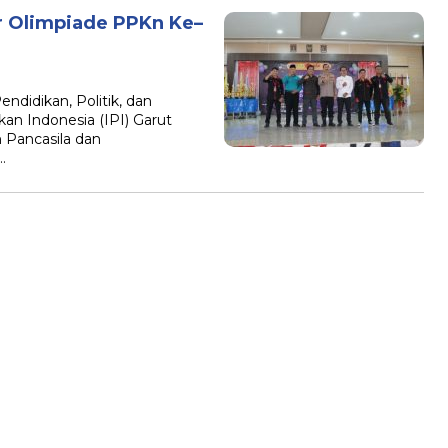
r Olimpiade PPKn Ke–
idikan, Politik, dan
an Indonesia (IPI) Garut
 Pancasila dan
…