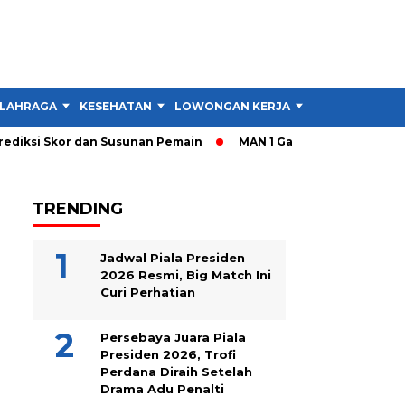
LAHRAGA
KESEHATAN
LOWONGAN KERJA
TIPS DAN TRIK
diksi Skor dan Susunan Pemain
MAN 1 Garut Gelar Cek Kesehat
TRENDING
Jadwal Piala Presiden
2026 Resmi, Big Match Ini
Curi Perhatian
Persebaya Juara Piala
Presiden 2026, Trofi
Perdana Diraih Setelah
Drama Adu Penalti