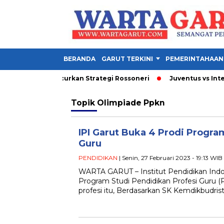
BERANDA
GARUT TERKINI
PEMERINTAHAAN
i 3 Gol yang Hancurkan Strategi Rossoneri
Juventus vs Inter 1-
Topik
Olimpiade Ppkn
IPI Garut Buka 4 Prodi Progra
Guru
PENDIDIKAN
| Senin, 27 Februari 2023 - 19:13 WIB
WARTA GARUT – Institut Pendidikan Indo
Program Studi Pendidikan Profesi Guru
profesi itu, Berdasarkan SK Kemdikbudri