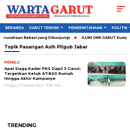
BERANDA
GARUT TERKINI
PEMERINTAHAAN
POLITIK
Perusahaan Bekasi yang Dikunjungi
ILUNI ONE GARUT Kumpulka
Topik
Pasangan Asih Pilgub Jabar
PEMILU
Apel Siaga Kader PKS Dapil 3 Garut:
Targetkan Ketuk 67.800 Rumah
Hingga Akhir Kampanye
Minggu, 27 Oktober 2024 - 10:36 WIB
TRENDING