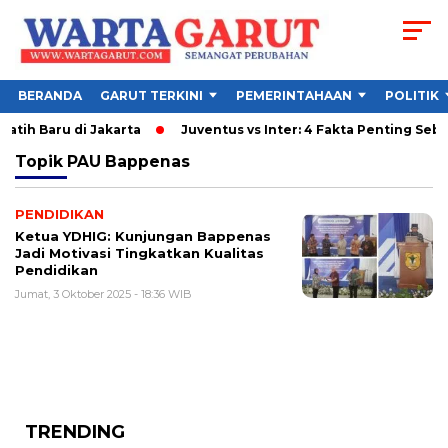
BERANDA
GARUT TERKINI
PEMERINTAHAAN
POLITIK
atih Baru di Jakarta
Juventus vs Inter: 4 Fakta Penting Sebe
Topik
PAU Bappenas
PENDIDIKAN
Ketua YDHIG: Kunjungan Bappenas
Jadi Motivasi Tingkatkan Kualitas
Pendidikan
Jumat, 3 Oktober 2025 - 18:36 WIB
TRENDING