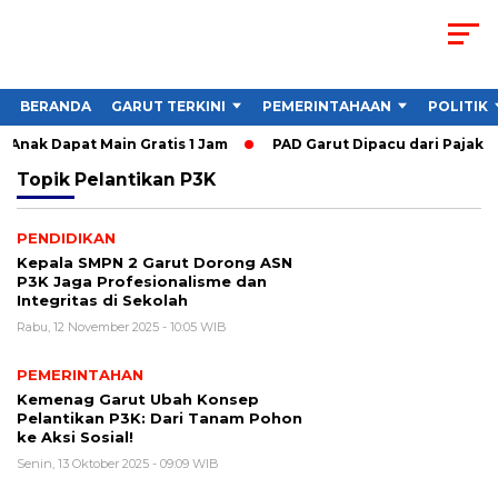
BERANDA
GARUT TERKINI
PEMERINTAHAAN
POLITIK
 Anak Dapat Main Gratis 1 Jam
PAD Garut Dipacu dari Pajak W
Topik
Pelantikan P3K
PENDIDIKAN
Kepala SMPN 2 Garut Dorong ASN
P3K Jaga Profesionalisme dan
Integritas di Sekolah
Rabu, 12 November 2025 - 10:05 WIB
PEMERINTAHAN
Kemenag Garut Ubah Konsep
Pelantikan P3K: Dari Tanam Pohon
ke Aksi Sosial!
Senin, 13 Oktober 2025 - 09:09 WIB