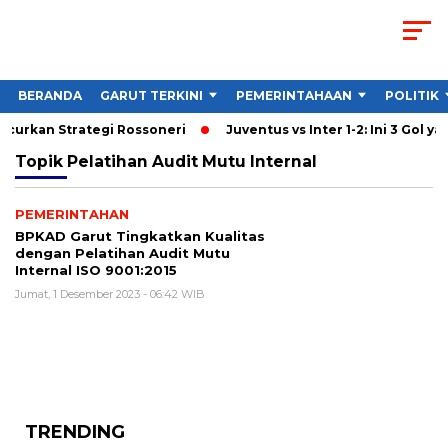
BERANDA
GARUT TERKINI
PEMERINTAHAAN
POLITIK
ancurkan Strategi Rossoneri
Juventus vs Inter 1-2: Ini 3 Gol ya
Topik
Pelatihan Audit Mutu Internal
PEMERINTAHAN
BPKAD Garut Tingkatkan Kualitas
dengan Pelatihan Audit Mutu
Internal ISO 9001:2015
Jumat, 1 Desember 2023 - 06:42 WIB
TRENDING