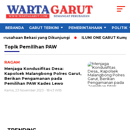
BERANDA
GARUT TERKINI
PEMERINTAHAAN
POLITIK
 Perusahaan Bekasi yang Dikunjungi
ILUNI ONE GARUT Kumpulka
Topik
Pemilihan PAW
RAGAM
Menjaga Kondusifitas Desa:
Kapolsek Malangbong Polres Garut,
Berikan Pengamanan pada
Pemilihan PAW Kades Lewo
Kamis, 23 November 2023 - 18:43 WIB