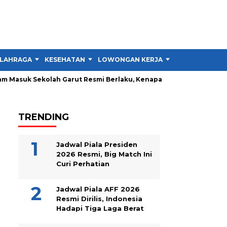
LAHRAGA
KESEHATAN
LOWONGAN KERJA
TIPS DAN TRIK
Masuk Sekolah Garut Resmi Berlaku, Kenapa Tidak Semua Sekolah
TRENDING
Jadwal Piala Presiden
2026 Resmi, Big Match Ini
Curi Perhatian
Jadwal Piala AFF 2026
Resmi Dirilis, Indonesia
Hadapi Tiga Laga Berat