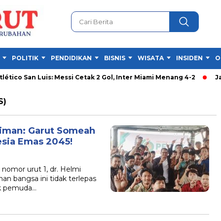
POLITIK
PENDIDIKAN
BISNIS
WISATA
INSIDEN
O
tico San Luis: Messi Cetak 2 Gol, Inter Miami Menang 4-2
Jam 
S)
diman: Garut Someah
esia Emas 2045!
omor urut 1, dr. Helmi
 bangsa ini tidak terlepas
ak pemuda…