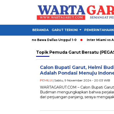
BERANDA
GARUT TERKINI
PEMERINTAHAAN
l Santiago Moreno Bawa Dallas Unggul 1-0
Inter Miami vs Atlé
Topik
Pemuda Garut Bersatu (PEGA
Calon Bupati Garut, Helmi Bu
Adalah Pondasi Menuju Indon
PEMILU
| Sabtu, 9 November 2024 - 20:03 WIB
WARTAGARUT.COM – Calon Bupati Garut n
Budiman mengungkapkan bahwa perjalanan
dari perjuangan panjang, seraya mengaj