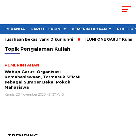
BERANDA
GARUT TERKINI
PEMERINTAHAAN
POLITIK
 Perusahaan Bekasi yang Dikunjungi
ILUNI ONE GARUT Kumpulka
Topik
Pengalaman Kuliah
PEMERINTAHAN
Wabup Garut: Organisasi
Kemahasiswaan, Termasuk SEMMI,
sebagai Sumber Bekal Pokok
Mahasiswa
Kamis, 23 November 2023 - 21:37 WIB