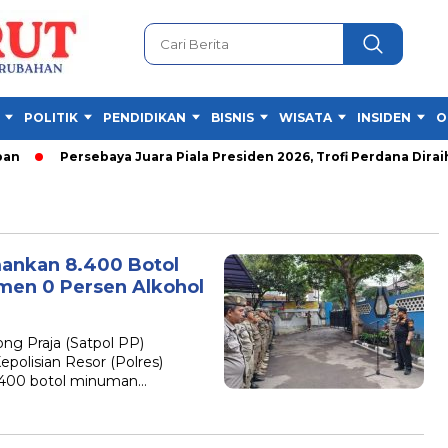
POLITIK
PENDIDIKAN
BISNIS
WISATA
INSIDEN
O
Persebaya Juara Piala Presiden 2026, Trofi Perdana Diraih S
mankan 8.400 Botol
men 0 Persen Alkohol
g Praja (Satpol PP)
polisian Resor (Polres)
8.400 botol minuman…