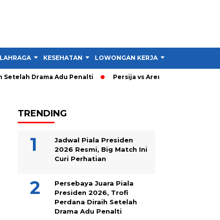
LAHRAGA
KESEHATAN
LOWONGAN KERJA
TIPS DAN TRIK
etelah Drama Adu Penalti
Persija vs Arema: Persija Menang 3-
TRENDING
Jadwal Piala Presiden
2026 Resmi, Big Match Ini
Curi Perhatian
Persebaya Juara Piala
Presiden 2026, Trofi
Perdana Diraih Setelah
Drama Adu Penalti