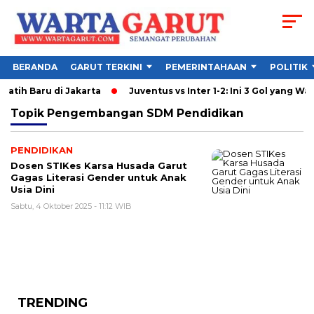
BERANDA
GARUT TERKINI
PEMERINTAHAAN
POLITIK
latih Baru di Jakarta
Juventus vs Inter 1-2: Ini 3 Gol yang Warn
Topik
Pengembangan SDM Pendidikan
PENDIDIKAN
Dosen STIKes Karsa Husada Garut
Gagas Literasi Gender untuk Anak
Usia Dini
Sabtu, 4 Oktober 2025 - 11:12 WIB
TRENDING