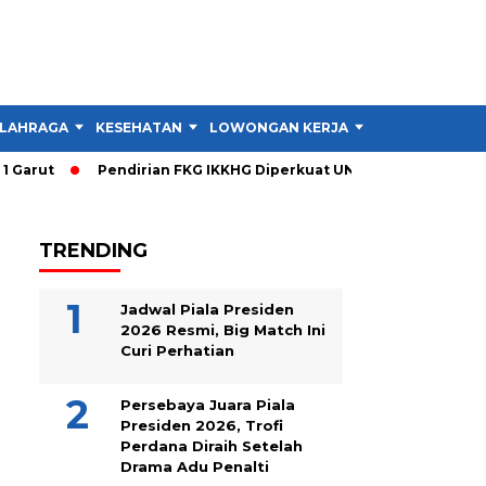
LAHRAGA
KESEHATAN
LOWONGAN KERJA
TIPS DAN TRIK
arut
Pendirian FKG IKKHG Diperkuat UNJANI, Ini Langkah Ber
TRENDING
Jadwal Piala Presiden
2026 Resmi, Big Match Ini
Curi Perhatian
Persebaya Juara Piala
Presiden 2026, Trofi
Perdana Diraih Setelah
Drama Adu Penalti