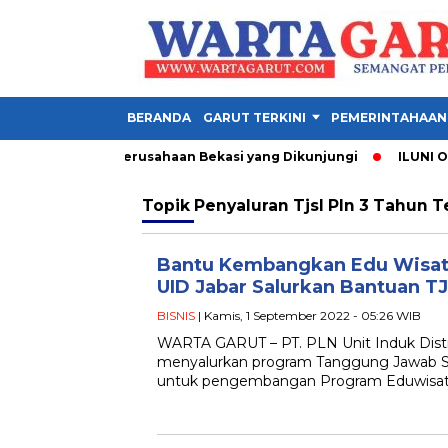
BERANDA
GARUT TERKINI
PEMERINTAHAAN
1 Garut, Ini 3 Perusahaan Bekasi yang Dikunjungi
ILUNI ONE 
Topik
Penyaluran Tjsl Pln 3 Tahun T
Bantu Kembangkan Edu Wisat
UID Jabar Salurkan Bantuan T
BISNIS
| Kamis, 1 September 2022 - 05:26 WIB
WARTA GARUT – PT. PLN Unit Induk Distri
menyalurkan program Tanggung Jawab So
untuk pengembangan Program Eduwisat