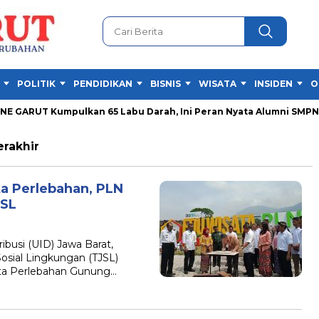
POLITIK
PENDIDIKAN
BISNIS
WISATA
INSIDEN
O
GARUT Kumpulkan 65 Labu Darah, Ini Peran Nyata Alumni SMPN 1 G
erakhir
a Perlebahan, PLN
JSL
busi (UID) Jawa Barat,
sial Lingkungan (TJSL)
a Perlebahan Gunung…