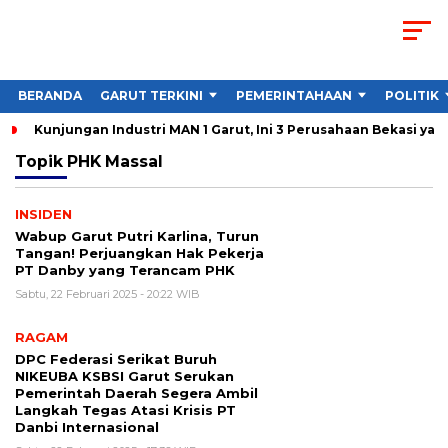
BERANDA
GARUT TERKINI
PEMERINTAHAAN
POLITIK
Kunjungan Industri MAN 1 Garut, Ini 3 Perusahaan Bekasi yan
Topik
PHK Massal
INSIDEN
Wabup Garut Putri Karlina, Turun
Tangan! Perjuangkan Hak Pekerja
PT Danby yang Terancam PHK
Sabtu, 22 Februari 2025 - 20:22 WIB
RAGAM
DPC Federasi Serikat Buruh
NIKEUBA KSBSI Garut Serukan
Pemerintah Daerah Segera Ambil
Langkah Tegas Atasi Krisis PT
Danbi Internasional