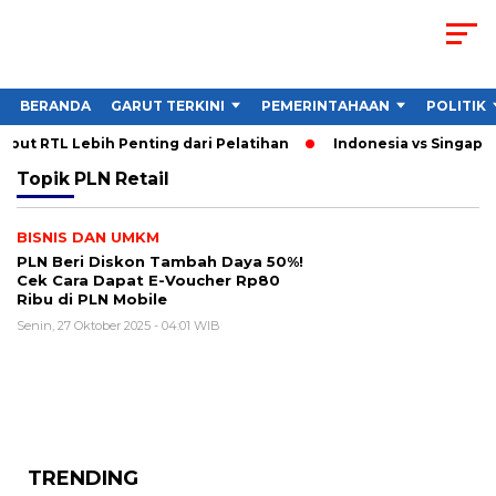
BERANDA
GARUT TERKINI
PEMERINTAHAAN
POLITIK
but RTL Lebih Penting dari Pelatihan
Indonesia vs Singapura
Topik
PLN Retail
BISNIS DAN UMKM
PLN Beri Diskon Tambah Daya 50%!
Cek Cara Dapat E-Voucher Rp80
Ribu di PLN Mobile
Senin, 27 Oktober 2025 - 04:01 WIB
TRENDING