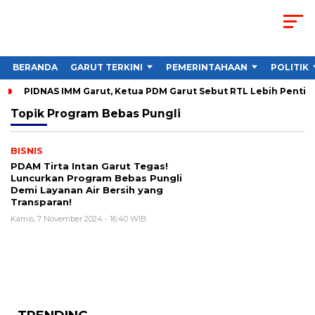
BERANDA
GARUT TERKINI
PEMERINTAHAAN
POLITIK
PIDNAS IMM Garut, Ketua PDM Garut Sebut RTL Lebih Penting
Topik
Program Bebas Pungli
BISNIS
PDAM Tirta Intan Garut Tegas!
Luncurkan Program Bebas Pungli
Demi Layanan Air Bersih yang
Transparan!
Kamis, 7 November 2024 - 16:40 WIB