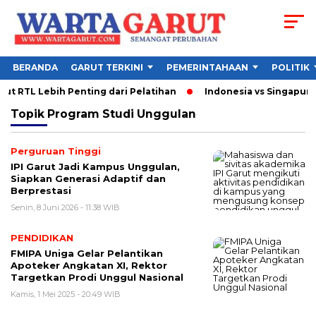
BERANDA
GARUT TERKINI
PEMERINTAHAAN
POLITIK
t RTL Lebih Penting dari Pelatihan
Indonesia vs Singapura 
Topik
Program Studi Unggulan
Perguruan Tinggi
IPI Garut Jadi Kampus Unggulan,
Siapkan Generasi Adaptif dan
Berprestasi
Senin, 8 Juni 2026 - 11:38 WIB
PENDIDIKAN
FMIPA Uniga Gelar Pelantikan
Apoteker Angkatan XI, Rektor
Targetkan Prodi Unggul Nasional
Kamis, 1 Mei 2025 - 20:49 WIB