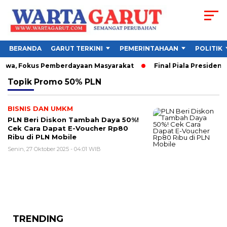
BERANDA
GARUT TERKINI
PEMERINTAHAAN
POLITIK
iswa, Fokus Pemberdayaan Masyarakat
Final Piala Presiden 
Topik
Promo 50% PLN
BISNIS DAN UMKM
PLN Beri Diskon Tambah Daya 50%!
Cek Cara Dapat E-Voucher Rp80
Ribu di PLN Mobile
Senin, 27 Oktober 2025 - 04:01 WIB
TRENDING