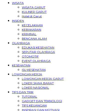
WISATA
WISATA GARUT
KULINER GARUT
Hotel di Garut
INSIDEN
KECELAKAAN
KEBAKARAN
KRIMINAL
BENCANA ALAM
OLAHRAGA
EDUKASI KESEHATAN
SEPUTAR OLAHRAGA
OTOMOTIF
EVENT OLAHRAGA
KESEHATAN
ISU KESEHATAN
LOWONGAN KERJA
LOWONGAN KERJA GARUT
LOKER JAWA BARAT
LOKER NASIONAL
TIPS DAN TRIK
TUTORIAL
GADGET DAN TEKNOLOGI
TIPS KEUANGAN
INSPIRASI DAN MOTIVASI