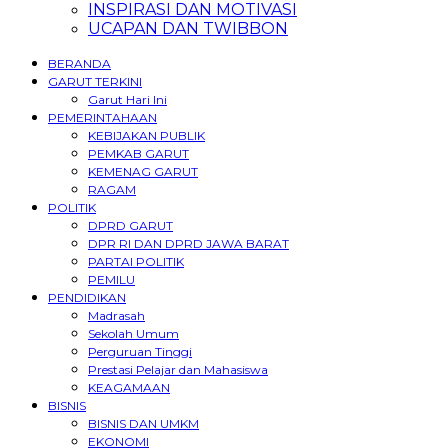
INSPIRASI DAN MOTIVASI
UCAPAN DAN TWIBBON
BERANDA
GARUT TERKINI
Garut Hari Ini
PEMERINTAHAAN
KEBIJAKAN PUBLIK
PEMKAB GARUT
KEMENAG GARUT
RAGAM
POLITIK
DPRD GARUT
DPR RI DAN DPRD JAWA BARAT
PARTAI POLITIK
PEMILU
PENDIDIKAN
Madrasah
Sekolah Umum
Perguruan Tinggi
Prestasi Pelajar dan Mahasiswa
KEAGAMAAN
BISNIS
BISNIS DAN UMKM
EKONOMI