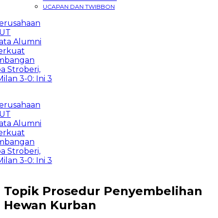
UCAPAN DAN TWIBBON
rusahaan
T
a Alumni
kuat
angan
Stroberi,
an 3-0: Ini 3
rusahaan
T
a Alumni
kuat
angan
Stroberi,
an 3-0: Ini 3
Topik
Prosedur Penyembelihan
Hewan Kurban