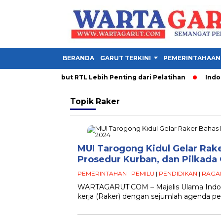
BERANDA
GARUT TERKINI
PEMERINTAHAAN
a PDM Garut Sebut RTL Lebih Penting dari Pelatihan
Indones
Topik
Raker
MUI Tarogong Kidul Gelar Rak
Prosedur Kurban, dan Pilkada
PEMERINTAHAN
|
PEMILU
|
PENDIDIKAN
|
RAGA
WARTAGARUT.COM – Majelis Ulama Indon
kerja (Raker) dengan sejumlah agenda pe