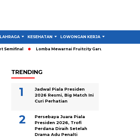
LAHRAGA
KESEHATAN
LOWONGAN KERJA
TIPS DAN TRIK
emifinal
Lomba Mewarnai Fruitcity Garut Dibuka, Anak Dapat 
TRENDING
Jadwal Piala Presiden
2026 Resmi, Big Match Ini
Curi Perhatian
Persebaya Juara Piala
Presiden 2026, Trofi
Perdana Diraih Setelah
Drama Adu Penalti