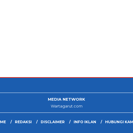
MEDIA NETWORK
Wartagarut.com
ME
REDAKSI
DISCLAIMER
INFO IKLAN
HUBUNGI KAM