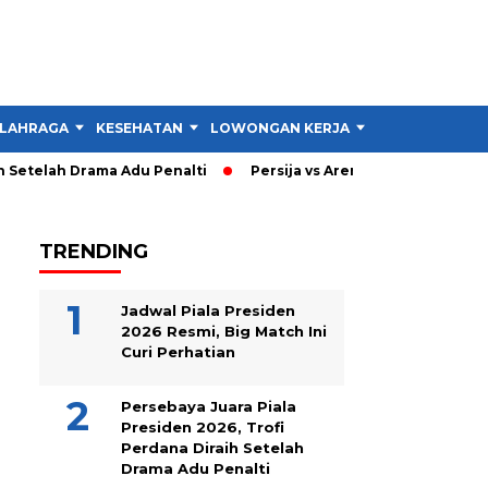
LAHRAGA
KESEHATAN
LOWONGAN KERJA
TIPS DAN TRIK
Setelah Drama Adu Penalti
Persija vs Arema: Persija Menang 3
TRENDING
Jadwal Piala Presiden
2026 Resmi, Big Match Ini
Curi Perhatian
Persebaya Juara Piala
Presiden 2026, Trofi
Perdana Diraih Setelah
Drama Adu Penalti