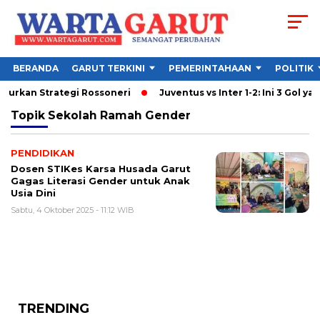
BERANDA
GARUT TERKINI
PEMERINTAHAAN
POLITIK
ncurkan Strategi Rossoneri
Juventus vs Inter 1-2: Ini 3 Gol yan
Topik
Sekolah Ramah Gender
PENDIDIKAN
Dosen STIKes Karsa Husada Garut
Gagas Literasi Gender untuk Anak
Usia Dini
Sabtu, 4 Oktober 2025 - 11:12 WIB
TRENDING