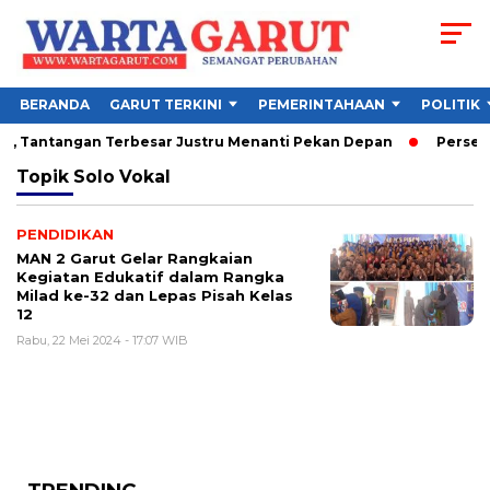
BERANDA
GARUT TERKINI
PEMERINTAHAAN
POLITIK
26, Tantangan Terbesar Justru Menanti Pekan Depan
Persebay
Topik
Solo Vokal
PENDIDIKAN
MAN 2 Garut Gelar Rangkaian
Kegiatan Edukatif dalam Rangka
Milad ke-32 dan Lepas Pisah Kelas
12
Rabu, 22 Mei 2024 - 17:07 WIB