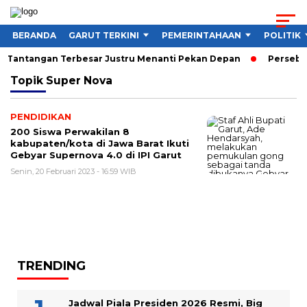
BERANDA
GARUT TERKINI
PEMERINTAHAAN
POLITIK
6, Tantangan Terbesar Justru Menanti Pekan Depan
Persebaya
Topik
Super Nova
PENDIDIKAN
200 Siswa Perwakilan 8
kabupaten/kota di Jawa Barat Ikuti
Gebyar Supernova 4.0 di IPI Garut
Senin, 20 Februari 2023 - 16:59 WIB
TRENDING
Jadwal Piala Presiden 2026 Resmi, Big