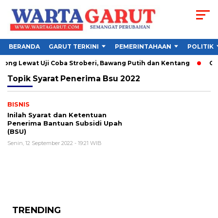
BERANDA
GARUT TERKINI
PEMERINTAHAAN
POLITIK
ng Lewat Uji Coba Stroberi, Bawang Putih dan Kentang
Che
Topik
Syarat Penerima Bsu 2022
BISNIS
Inilah Syarat dan Ketentuan
Penerima Bantuan Subsidi Upah
(BSU)
Senin, 12 September 2022 - 19:21 WIB
TRENDING