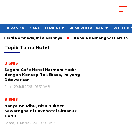
BERANDA
GARUT TERKINI
PEMERINTAHAAN
POLITIK
s Jadi Pembeda, Ini Alasannya
Kepala Kesbangpol Garut Sorot
Topik
Tamu Hotel
BISNIS
Sagara Cafe Hotel Harmoni Hadir
dengan Konsep Tak Biasa, Ini yang
Ditawarkan
Rabu, 29 Juli 2026 - 07:30 WIB
BISNIS
Hanya 88 Ribu, Bisa Bukber
Sawaregna di Favehotel Cimanuk
Garut
Selasa, 28 Maret 2023 - 06:06 WIB