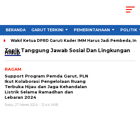
BERANDA
GARUT TERKINI
PEMERINTAHAAN
POLITIK
Wakil Ketua DPRD Garut: Kader IMM Harus Jadi Pembeda, Ini
Topik
Tanggung Jawab Sosial Dan Lingkungan
Hidup
RAGAM
Support Program Pemda Garut, PLN
Ikut Kolaborasi Pengelolaan Ruang
Terbuka Hijau dan Jaga Kehandalan
Listrik Selama Ramadhan dan
Lebaran 2024
Rabu, 27 Maret 2024 - 12:44 WIB