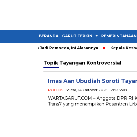
BERANDA
GARUT TERKINI
PEMERINTAHAAN
ader IMM Harus Jadi Pembeda, Ini Alasannya
Kepala Kesbangp
Topik
Tayangan Kontroversial
Imas Aan Ubudiah Soroti Taya
POLITIK
| Selasa, 14 Oktober 2025 - 21:13 WIB
WARTAGARUT.COM – Anggota DPR RI Komi
Trans7 yang menampilkan Pesantren Lirb