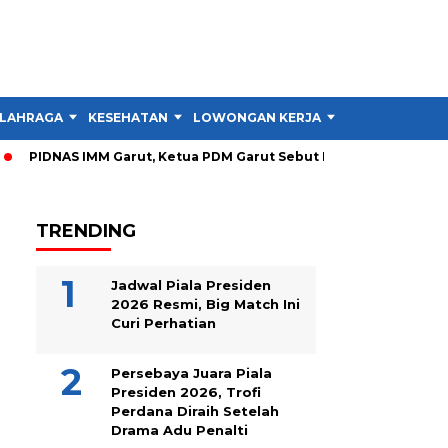
LAHRAGA
KESEHATAN
LOWONGAN KERJA
TIPS DAN TRIK
PIDNAS IMM Garut, Ketua PDM Garut Sebut RTL Lebih Penting dar
TRENDING
Jadwal Piala Presiden
2026 Resmi, Big Match Ini
Curi Perhatian
Persebaya Juara Piala
Presiden 2026, Trofi
Perdana Diraih Setelah
Drama Adu Penalti