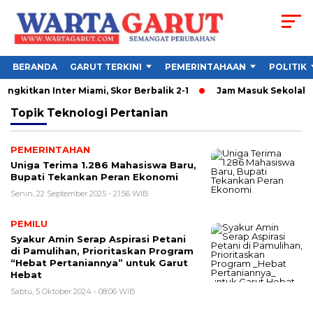
BERANDA
GARUT TERKINI
PEMERINTAHAAN
POLITIK
angkitkan Inter Miami, Skor Berbalik 2-1
Jam Masuk Sekolah Ga
Topik
Teknologi Pertanian
PEMERINTAHAN
Uniga Terima 1.286 Mahasiswa Baru,
Bupati Tekankan Peran Ekonomi
Senin, 22 September 2025 - 21:56 WIB
PEMILU
Syakur Amin Serap Aspirasi Petani
di Pamulihan, Prioritaskan Program
“Hebat Pertaniannya” untuk Garut
Hebat
Sabtu, 5 Oktober 2024 - 08:06 WIB