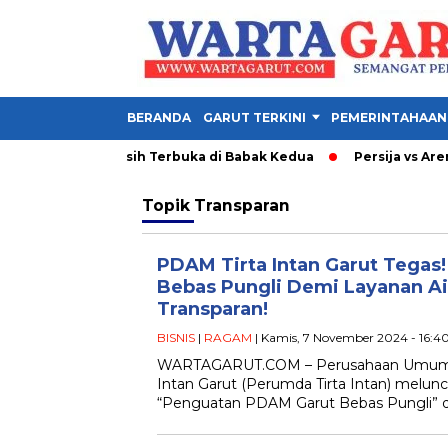
BERANDA
GARUT TERKINI
PEMERINTAHAAN
 Ini 1-1, Final Masih Terbuka di Babak Kedua
Persija vs Arema
Topik
Transparan
PDAM Tirta Intan Garut Tegas
Bebas Pungli Demi Layanan Ai
Transparan!
BISNIS
|
RAGAM
| Kamis, 7 November 2024 - 16:4
WARTAGARUT.COM – Perusahaan Umum D
Intan Garut (Perumda Tirta Intan) melunc
“Penguatan PDAM Garut Bebas Pungli” 