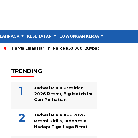
LAHRAGA
KESEHATAN
LOWONGAN KERJA
TIPS DAN TRIK
Harga Emas Hari Ini Naik Rp50.000, Buyback Melonjak Rp90.000
TRENDING
Jadwal Piala Presiden
2026 Resmi, Big Match Ini
Curi Perhatian
Jadwal Piala AFF 2026
Resmi Dirilis, Indonesia
Hadapi Tiga Laga Berat