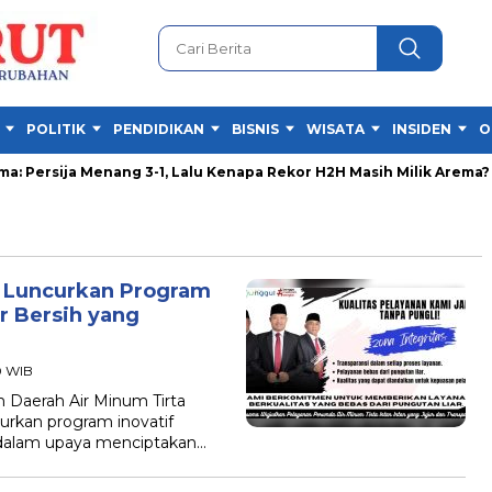
POLITIK
PENDIDIKAN
BISNIS
WISATA
INSIDEN
O
: Persija Menang 3-1, Lalu Kenapa Rekor H2H Masih Milik Arema?
! Luncurkan Program
r Bersih yang
0 WIB
aerah Air Minum Tirta
urkan program inovatif
dalam upaya menciptakan…