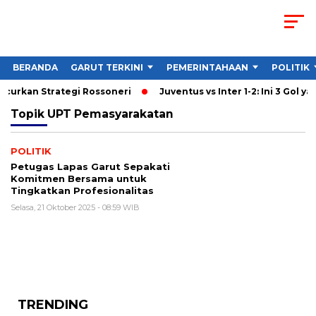
BERANDA
GARUT TERKINI
PEMERINTAHAAN
POLITIK
ncurkan Strategi Rossoneri
Juventus vs Inter 1-2: Ini 3 Gol yan
Topik
UPT Pemasyarakatan
POLITIK
Petugas Lapas Garut Sepakati
Komitmen Bersama untuk
Tingkatkan Profesionalitas
Selasa, 21 Oktober 2025 - 08:59 WIB
TRENDING