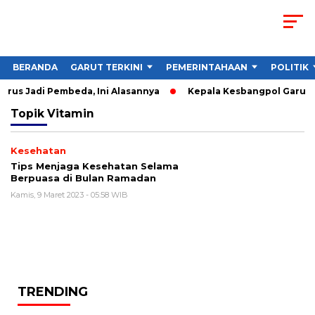
BERANDA
GARUT TERKINI
PEMERINTAHAAN
POLITIK
rus Jadi Pembeda, Ini Alasannya
Kepala Kesbangpol Garut So
Topik
Vitamin
Kesehatan
Tips Menjaga Kesehatan Selama
Berpuasa di Bulan Ramadan
Kamis, 9 Maret 2023 - 05:58 WIB
TRENDING