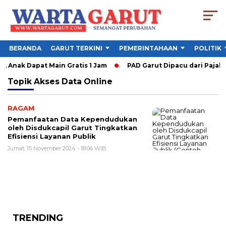
BERANDA
GARUT TERKINI
PEMERINTAHAAN
POLITIK
, Anak Dapat Main Gratis 1 Jam
PAD Garut Dipacu dari Pajak 
Topik
Akses Data Online
RAGAM
Pemanfaatan Data Kependudukan
oleh Disdukcapil Garut Tingkatkan
Efisiensi Layanan Publik
Jumat, 15 November 2024 - 18:06 WIB
TRENDING