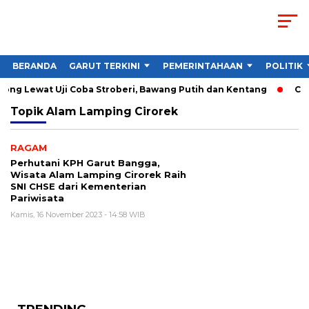
BERANDA
GARUT TERKINI
PEMERINTAHAAN
POLITIK
ng Lewat Uji Coba Stroberi, Bawang Putih dan Kentang
Chel
Topik
Alam Lamping Cirorek
RAGAM
Perhutani KPH Garut Bangga,
Wisata Alam Lamping Cirorek Raih
SNI CHSE dari Kementerian
Pariwisata
Kamis, 16 November 2023 - 14:58 WIB