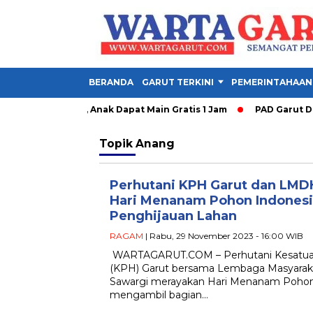
BERANDA
GARUT TERKINI
PEMERINTAHAAN
 Garut Dibuka, Anak Dapat Main Gratis 1 Jam
PAD Garut Dipa
Topik
Anang
Perhutani KPH Garut dan LMD
Hari Menanam Pohon Indones
Penghijauan Lahan
RAGAM
| Rabu, 29 November 2023 - 16:00 WIB
WARTAGARUT.COM – Perhutani Kesatu
(KPH) Garut bersama Lembaga Masyara
Sawargi merayakan Hari Menanam Pohon
mengambil bagian…