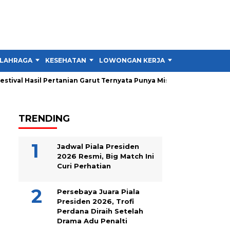
LAHRAGA
KESEHATAN
LOWONGAN KERJA
TIPS DAN TRIK
ival Hasil Pertanian Garut Ternyata Punya Misi Besar untuk Petani
TRENDING
Jadwal Piala Presiden
2026 Resmi, Big Match Ini
Curi Perhatian
Persebaya Juara Piala
Presiden 2026, Trofi
Perdana Diraih Setelah
Drama Adu Penalti