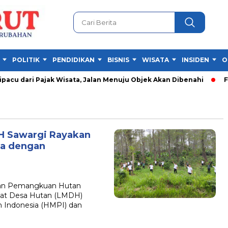
POLITIK
PENDIDIKAN
BISNIS
WISATA
INSIDEN
O
cu dari Pajak Wisata, Jalan Menuju Objek Akan Dibenahi
Fest
H Sawargi Rayakan
ia dengan
an Pemangkuan Hutan
kat Desa Hutan (LMDH)
 Indonesia (HMPI) dan