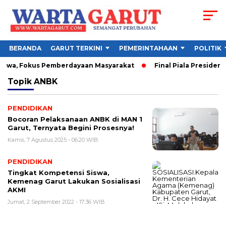
BERANDA
GARUT TERKINI
PEMERINTAHAAN
POLITIK
iswa, Fokus Pemberdayaan Masyarakat
Final Piala Presiden 
Topik
ANBK
PENDIDIKAN
Bocoran Pelaksanaan ANBK di MAN 1
Garut, Ternyata Begini Prosesnya!
Kamis, 7 Agustus 2025 - 06:20 WIB
PENDIDIKAN
Tingkat Kompetensi Siswa,
Kemenag Garut Lakukan Sosialisasi
AKMI
Jumat, 2 September 2022 - 17:36 WIB