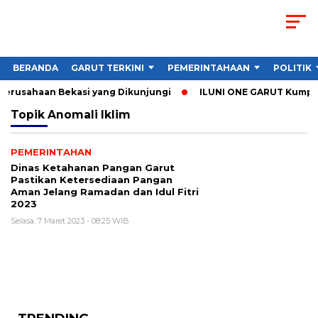
BERANDA
GARUT TERKINI
PEMERINTAHAAN
POLITIK
Perusahaan Bekasi yang Dikunjungi
ILUNI ONE GARUT Kumpulka
Topik
Anomali Iklim
PEMERINTAHAN
Dinas Ketahanan Pangan Garut
Pastikan Ketersediaan Pangan
Aman Jelang Ramadan dan Idul Fitri
2023
Selasa, 7 Maret 2023 - 08:25 WIB