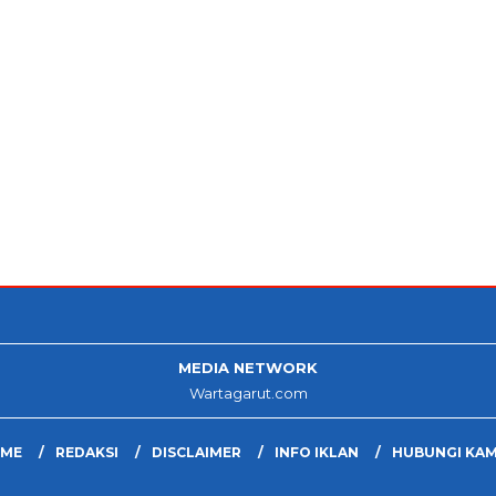
MEDIA NETWORK
Wartagarut.com
ME
REDAKSI
DISCLAIMER
INFO IKLAN
HUBUNGI KAM