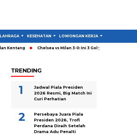
LAHRAGA
KESEHATAN
LOWONGAN KERJA
TIPS DAN TRIK
n Kentang
Chelsea vs Milan 3-0: Ini 3 Gol yang Hancurkan Stra
TRENDING
Jadwal Piala Presiden
2026 Resmi, Big Match Ini
Curi Perhatian
Persebaya Juara Piala
Presiden 2026, Trofi
Perdana Diraih Setelah
Drama Adu Penalti