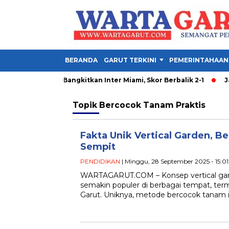
BERANDA
GARUT TERKINI
PEMERINTAHAAN
 San Luis: Messi Bangkitkan Inter Miami, Skor Berbalik 2-1
Jam
Topik
Bercocok Tanam Praktis
Fakta Unik Vertical Garden, B
Sempit
PENDIDIKAN
| Minggu, 28 September 2025 - 15:0
WARTAGARUT.COM – Konsep vertical gard
semakin populer di berbagai tempat, term
Garut. Uniknya, metode bercocok tanam i