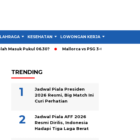
LAHRAGA
KESEHATAN
LOWONGAN KERJA
TIPS DAN TRIK
h Masuk Pukul 06.30?
Mallorca vs PSG 3-0, PSG Turunkan Skua
TRENDING
Jadwal Piala Presiden
2026 Resmi, Big Match Ini
Curi Perhatian
Jadwal Piala AFF 2026
Resmi Dirilis, Indonesia
Hadapi Tiga Laga Berat