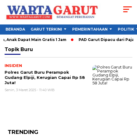
BERANDA
GARUT TERKINI
PEMERINTAHAAN
POLITIK
, Anak Dapat Main Gratis 1 Jam
PAD Garut Dipacu dari Pajak
Topik
Buru
INSIDEN
Polres Garut Buru Perampok
Gudang Elpiji, Kerugian Capai Rp 58
Juta!
Senin, 3 Maret 2025 - 11:40 WIB
TRENDING