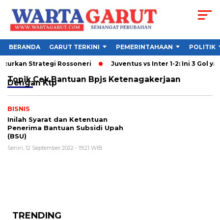
BERANDA
GARUT TERKINI
PEMERINTAHAAN
POLITIK
ancurkan Strategi Rossoneri
Juventus vs Inter 1-2: Ini 3 Gol ya
Topik
Cek Bantuan Bpjs Ketenagakerjaan
Dengan Ktp
BISNIS
Inilah Syarat dan Ketentuan
Penerima Bantuan Subsidi Upah
(BSU)
Senin, 12 September 2022 - 19:21 WIB
TRENDING