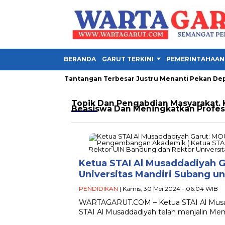
BERANDA
GARUT TERKINI
PEMERINTAHAAN
la Presiden 2026, Tantangan Terbesar Justru Menanti Pekan Depan
Topik
Dan Pengabdian Masyarakat. 
Beasiswa Dan Meningkatkan Profes
Ketua STAI Al Musaddadiyah 
Universitas Mandiri Subang
PENDIDIKAN
| Kamis, 30 Mei 2024 - 06:04 WIB
WARTAGARUT.COM – Ketua STAI Al Musad
STAI Al Musaddadiyah telah menjalin 