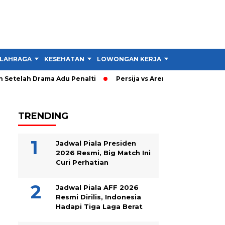
LAHRAGA
KESEHATAN
LOWONGAN KERJA
TIPS DAN TRIK
Setelah Drama Adu Penalti
Persija vs Arema: Persija Menang 3
TRENDING
Jadwal Piala Presiden
2026 Resmi, Big Match Ini
Curi Perhatian
Jadwal Piala AFF 2026
Resmi Dirilis, Indonesia
Hadapi Tiga Laga Berat