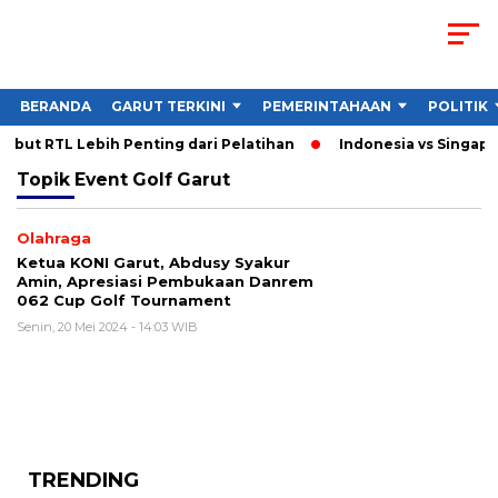
BERANDA
GARUT TERKINI
PEMERINTAHAAN
POLITIK
but RTL Lebih Penting dari Pelatihan
Indonesia vs Singapur
Topik
Event Golf Garut
Olahraga
Ketua KONI Garut, Abdusy Syakur
Amin, Apresiasi Pembukaan Danrem
062 Cup Golf Tournament
Senin, 20 Mei 2024 - 14:03 WIB
TRENDING