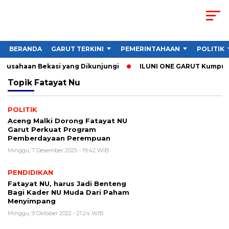
BERANDA
GARUT TERKINI
PEMERINTAHAAN
POLITIK
Perusahaan Bekasi yang Dikunjungi
ILUNI ONE GARUT Kumpulkan
Topik
Fatayat Nu
POLITIK
Aceng Malki Dorong Fatayat NU
Garut Perkuat Program
Pemberdayaan Perempuan
Minggu, 7 Desember 2025 - 19:42 WIB
PENDIDIKAN
Fatayat NU, harus Jadi Benteng
Bagi Kader NU Muda Dari Paham
Menyimpang
Minggu, 9 Oktober 2022 - 21:24 WIB